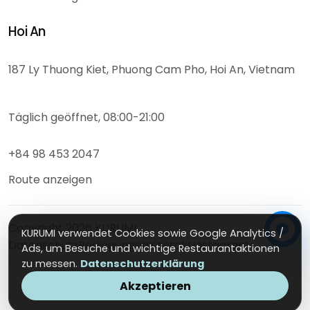
Hoi An
187 Ly Thuong Kiet, Phuong Cam Pho, Hoi An, Vietnam
Täglich geöffnet, 08:00-21:00
+84 98 453 2047
Route anzeigen
Copyright
2026
KURUMI
KURUMI verwendet Cookies sowie Google Analytics /
Datenschutz
Bedingungen
Kontakt
Instagram
Ads, um Besuche und wichtige Restaurantaktionen
zu messen.
Datenschutzerklärung
Akzeptieren