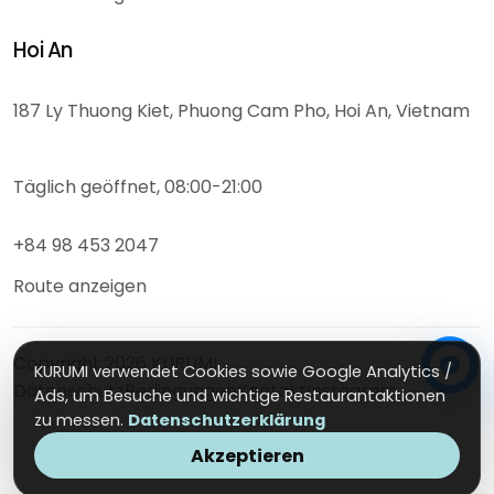
Hoi An
187 Ly Thuong Kiet, Phuong Cam Pho, Hoi An, Vietnam
Täglich geöffnet, 08:00-21:00
+84 98 453 2047
Route anzeigen
Copyright
2026
KURUMI
KURUMI verwendet Cookies sowie Google Analytics /
Datenschutz
Bedingungen
Kontakt
Instagram
Ads, um Besuche und wichtige Restaurantaktionen
zu messen.
Datenschutzerklärung
Akzeptieren