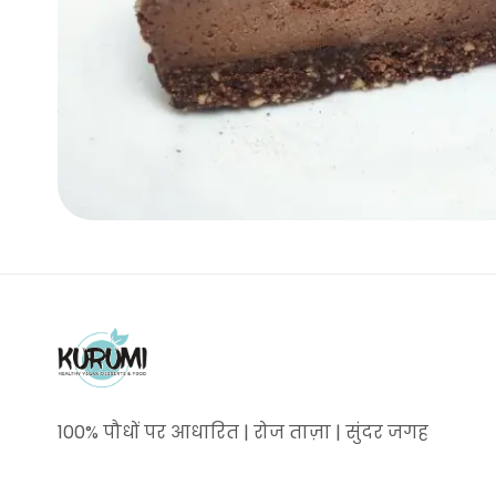
100% पौधों पर आधारित | रोज ताज़ा | सुंदर जगह