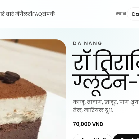
रे बारे में
गैलरी
FAQ
संपर्क
Da
स्थान
DA NANG
रॉ तिराम
ग्लूटेन-
काजू, बादाम, खजूर, पाम 
तेल, नारियल दूध.
70,000 VND