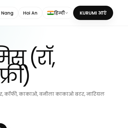
 Nang
Hoi An
हिन्दी
KURUMI आएं
िसू (रॉ,
फ्री)
शुगर, कॉफी, काकाओ, वनीला काकाओ बटर, नारियल