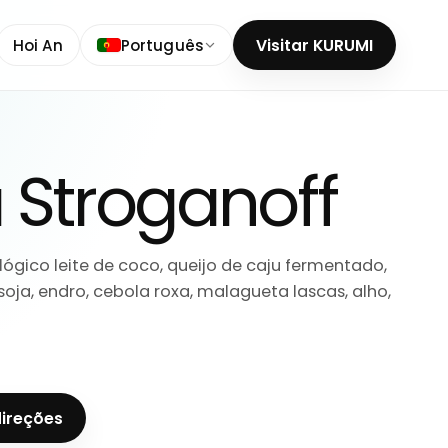
Hoi An
Português
Visitar KURUMI
Stroganoff
lógico leite de coco, queijo de caju fermentado,
oja, endro, cebola roxa, malagueta lascas, alho,
direções