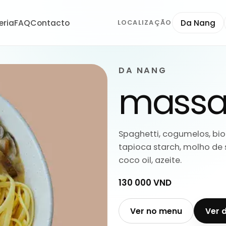
eria
FAQ
Contacto
Da Nang
LOCALIZAÇÃO
DA NANG
massa 
Spaghetti, cogumelos, bio
tapioca starch, molho de s
coco oil, azeite.
130 000 VND
Ver no menu
Ver 