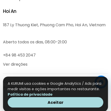
Hoi An
187 Ly Thuong Kiet, Phuong Cam Pho, Hoi An, Vietnam
Aberto todos os dias, 08:00-21:00
+84 98 453 2047
Ver direções
Copyright
2026
KURUMI
A KURUMI usa cookies e Google Analytics / Ads para
Privacidade
Termos
Contacto
Instagram
medir visitas e ações importantes no restaurante.
Política de privacidade
Aceitar