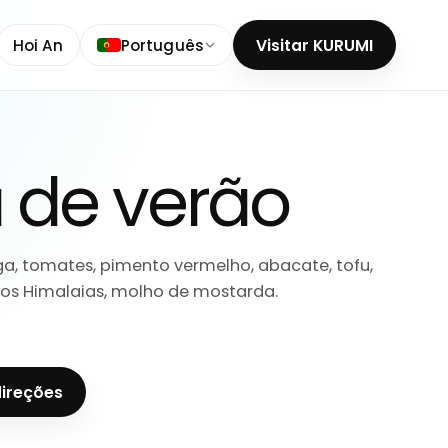
Hoi An
Português
Visitar KURUMI
 de verão
a, tomates, pimento vermelho, abacate, tofu,
 dos Himalaias, molho de mostarda.
direções