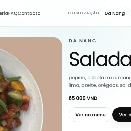
eria
FAQ
Contacto
Da Nang
LOCALIZAÇÃO
DA NANG
Salada
pepino, cebola roxa, mang
lima, azeite, orégãos, sal
65 000 VND
Ver no menu
Ver 