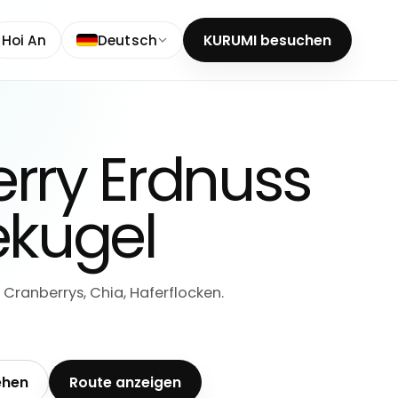
Hoi An
Deutsch
KURUMI besuchen
rry Erdnuss
ekugel
 Cranberrys, Chia, Haferflocken.
ehen
Route anzeigen