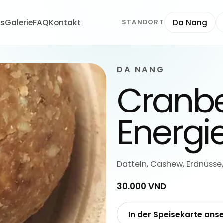
ns
Galerie
FAQ
Kontakt
Da Nang
STANDORT
DA NANG
Cranbe
Energi
Datteln, Cashew, Erdnüsse,
30.000 VND
In der Speisekarte ans