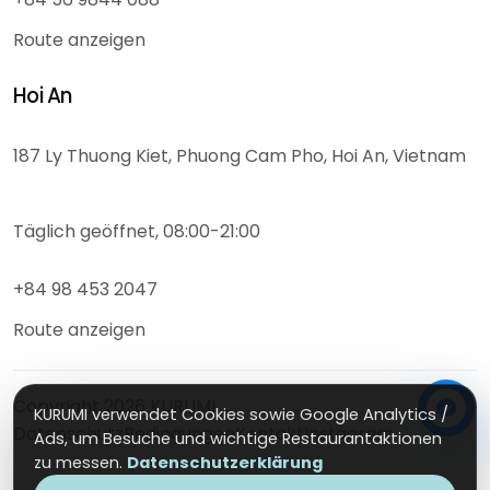
Route anzeigen
Hoi An
187 Ly Thuong Kiet, Phuong Cam Pho, Hoi An, Vietnam
Täglich geöffnet, 08:00-21:00
+84 98 453 2047
Route anzeigen
Copyright
2026
KURUMI
KURUMI verwendet Cookies sowie Google Analytics /
Datenschutz
Bedingungen
Kontakt
Instagram
Ads, um Besuche und wichtige Restaurantaktionen
zu messen.
Datenschutzerklärung