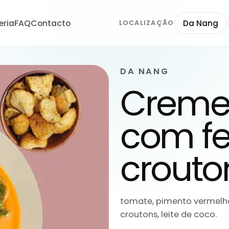
eria
FAQ
Contacto
Da Nang
LOCALIZAÇÃO
DA NANG
Creme
com fe
crouto
tomate, pimento vermelho, 
croutons, leite de coco.