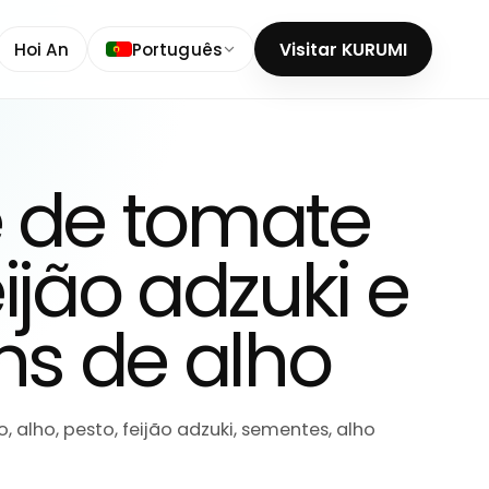
Hoi An
Português
Visitar KURUMI
 de tomate
ijão adzuki e
ns de alho
alho, pesto, feijão adzuki, sementes, alho