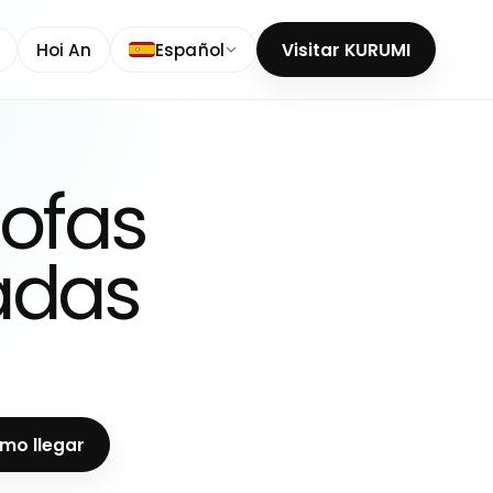
Hoi An
Español
Visitar KURUMI
ofas
adas
mo llegar