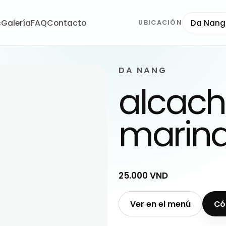
s
Galería
FAQ
Contacto
Da Nang
UBICACIÓN
DA NANG
alcach
marin
25.000 VND
Ver en el menú
Có