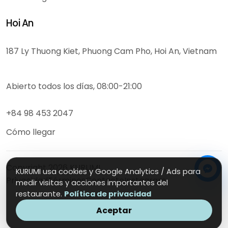
Hoi An
187 Ly Thuong Kiet, Phuong Cam Pho, Hoi An, Vietnam
Abierto todos los días, 08:00-21:00
+84 98 453 2047
Cómo llegar
Copyright
2026
KURUMI
KURUMI usa cookies y Google Analytics / Ads para
Privacidad
Términos
Contacto
Instagram
medir visitas y acciones importantes del
restaurante.
Política de privacidad
Aceptar