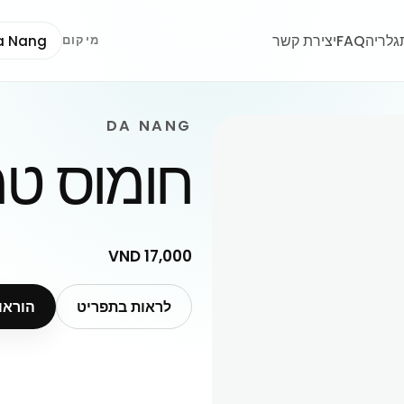
גלריה
FAQ
יצירת קשר
a Nang
מיקום
DA NANG
חומוס ט
17,000 VND
לראות בתפריט
הוראו