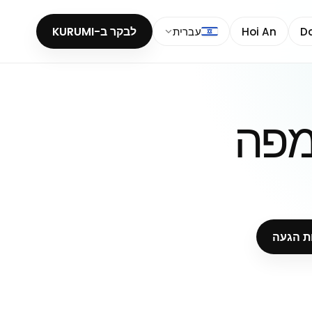
D
Hoi An
עברית
לבקר ב-KURUMI
מפה
ת הגעה