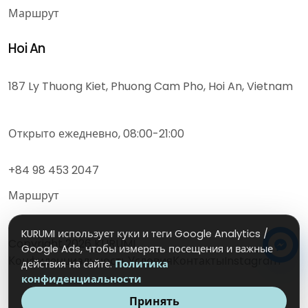
Маршрут
Hoi An
187 Ly Thuong Kiet, Phuong Cam Pho, Hoi An, Vietnam
Открыто ежедневно, 08:00-21:00
+84 98 453 2047
Маршрут
KURUMI использует куки и теги Google Analytics /
Copyright
2026
KURUMI
Google Ads, чтобы измерять посещения и важные
Конфиденциальность
Условия
Контакты
Instagram
действия на сайте.
Политика
конфиденциальности
Принять