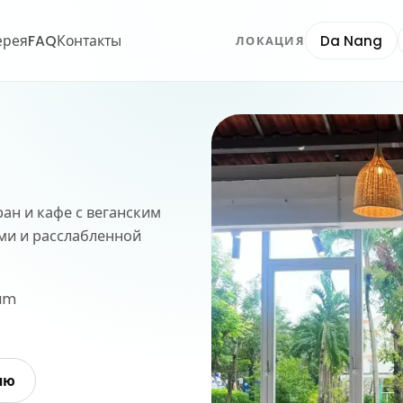
ерея
FAQ
Контакты
Da Nang
ЛОКАЦИЯ
ан и кафе с веганским
ми и расслабленной
nam
ню