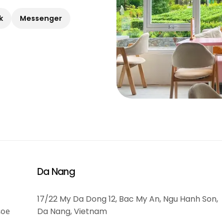
k
Messenger
Da Nang
17/22 My Da Dong 12, Bac My An, Ngu Hanh Son,
вое
Da Nang, Vietnam