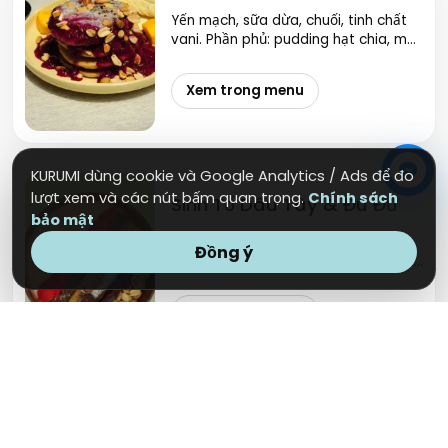
Yến mạch, sữa dừa, chuối, tinh chất
vani. Phần phủ: pudding hạt chia, mứt
hạt chia, bơ đậu phụng, các loại hạt,
chuối, xoài.
Xem trong menu
KURUMI dùng cookie và Google Analytics / Ads để đo
lượt xem và các nút bấm quan trọng.
Chính sách
Sinh Tố Dâu Tây & Đu Đủ
bảo mật
Đu đủ, dâu tây, chuối, sữa dừa, hạt
Đồng ý
điều, hạnh nhân, đậu phụng, hạt chia,
hạt lanh, bánh quả cầu đậu phụng,
dừa sợi khô, socola.
Xem trong menu
Cơm Đậu Hũ Kèm Salad
Xoài