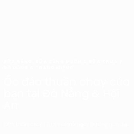
BỮA SÁNG, BỮA SÁNG MUỘN & BỮA TRƯA |
ĐỒ UỐNG & TRÁNG MIỆNG
Ốc đảo thuần chay của
bạn tại Đà Nẵng & Hội
An
100% thuần chay | Tươi mới mỗi ngày | Không gian đẹp