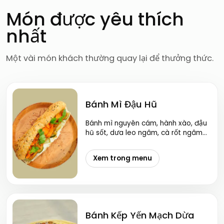
Món được yêu thích
nhất
Một vài món khách thường quay lại để thưởng thức.
Bánh Mì Đậu Hũ
Bánh mì nguyên cám, hành xào, đậu
hũ sốt, dưa leo ngâm, cà rốt ngâm
sốt, kem hạt điều.
Xem trong menu
Bánh Kếp Yến Mạch Dừa