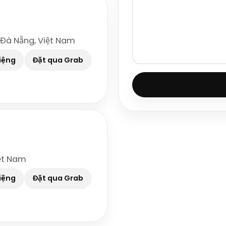
 Đà Nẵng, Việt Nam
iệng
Đặt qua Grab
iệt Nam
iệng
Đặt qua Grab