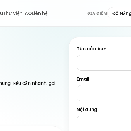
ệu
Thư viện
FAQ
Liên hệ
Đà Nẵn
ĐỊA ĐIỂM
Tên của bạn
Email
hung. Nếu cần nhanh, gọi
Nội dung