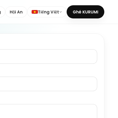
g
Hội An
Tiếng Việt
Ghé KURUMI