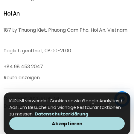
Hoi An
187 Ly Thuong Kiet, Phuong Cam Pho, Hoi An, Vietnam
Täglich geöffnet, 08:00-21:00
+84 98 453 2047
Route anzeigen
Copyright
2026
KURUMI
KURUMI verwendet Cookies sowie Google Analytics /
Datenschutz
Bedingungen
Kontakt
Instagram
Ads, um Besuche und wichtige Restaurantaktionen
zu messen.
Datenschutzerklärung
Akzeptieren