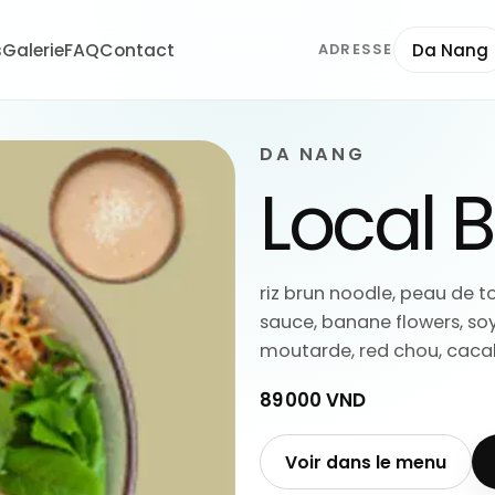
s
Galerie
FAQ
Contact
Da Nang
ADRESSE
DA NANG
Local 
riz brun noodle, peau de t
sauce, banane flowers, soy
moutarde, red chou, caca
89 000 VND
Voir dans le menu