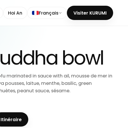
Hoi An
Français
Visiter KURUMI
Buddha bowl
ofu marinated in sauce with ail, mousse de mer in
a pousses, laitue, menthe, basilic, green
huètes, peanut sauce, sésame.
Itinéraire