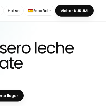
Hoi An
Español
Visitar KURUMI
sero leche
ate
mo llegar