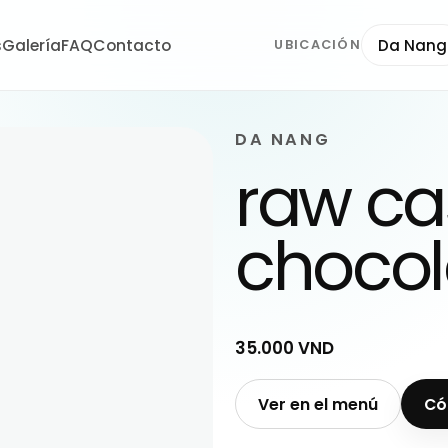
s
Galería
FAQ
Contacto
Da Nang
UBICACIÓN
DA NANG
raw ca
chocol
35.000 VND
Ver en el menú
Có