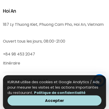
Hoi An
187 Ly Thuong Kiet, Phuong Cam Pho, Hoi An, Vietnam
Ouvert tous les jours, 08:00-21:00
+84 98 453 2047
Itinéraire
Copyright
2026
KURUMI
KURUMI utilise des cookies et Google Analytics / Ads
Confidentialité
Conditions
Contact
Instagram
pour mesurer les visites et les actions importantes
du restaurant.
Politique de confidentialité
Accepter