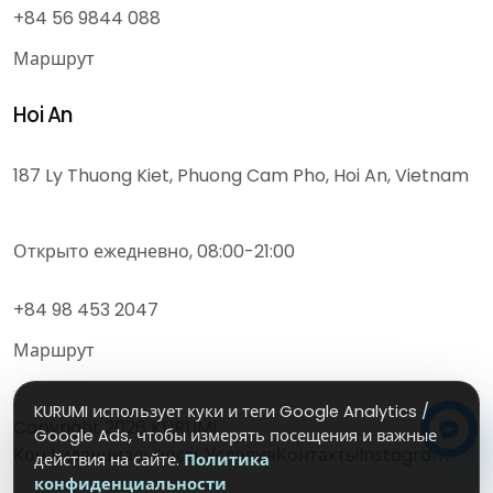
+84 56 9844 088
Маршрут
Hoi An
187 Ly Thuong Kiet, Phuong Cam Pho, Hoi An, Vietnam
Открыто ежедневно, 08:00-21:00
+84 98 453 2047
Маршрут
KURUMI использует куки и теги Google Analytics /
Copyright
2026
KURUMI
Google Ads, чтобы измерять посещения и важные
Конфиденциальность
Условия
Контакты
Instagram
действия на сайте.
Политика
конфиденциальности