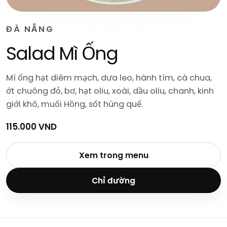
ĐÀ NẴNG
Salad Mì Ống
Mì ống hạt diêm mạch, dưa leo, hành tím, cà chua,
ớt chuông đỏ, bơ, hạt oliu, xoài, dầu oliu, chanh, kinh
giới khô, muối Hồng, sốt húng quế.
115.000 VND
Xem trong menu
Chỉ đường