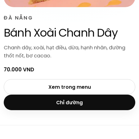
ĐÀ NẴNG
Bánh Xoài Chanh Dây
Chanh dây, xoài, hạt điều, dừa, hạnh nhân, đường
thốt nốt, bơ cacao.
70.000 VND
Xem trong menu
Chỉ đường