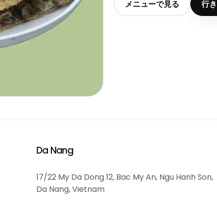
メニューで見る
行き
Da Nang
17/22 My Da Dong 12, Bac My An, Ngu Hanh Son,
Da Nang, Vietnam