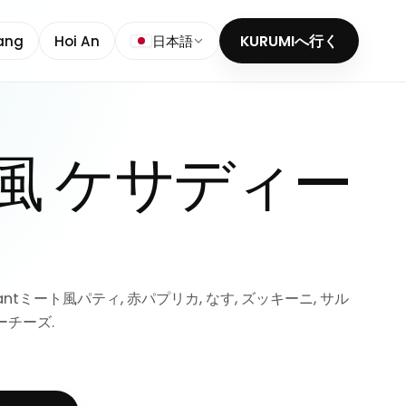
ang
Hoi An
日本語
KURUMIへ行く
風 ケサディー
Plantミート風パティ, 赤パプリカ, なす, ズッキーニ, サル
ーチーズ.