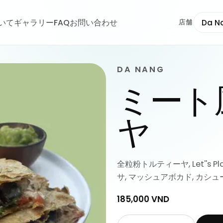
ついて
ギャラリー
FAQ
お問い合わせ
Da N
店舗
DA NANG
ミート
ヤ
全粒粉トルティーヤ, Let''s 
サ, マッシュアボカド, カシュ
185,000 VND