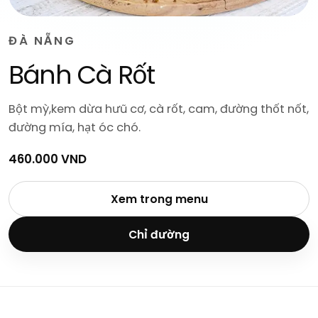
ĐÀ NẴNG
Bánh Cà Rốt
Bột mỳ,kem dừa hưũ cơ, cà rốt, cam, đường thốt nốt,
đường mía, hạt óc chó.
460.000 VND
Xem trong menu
Chỉ đường