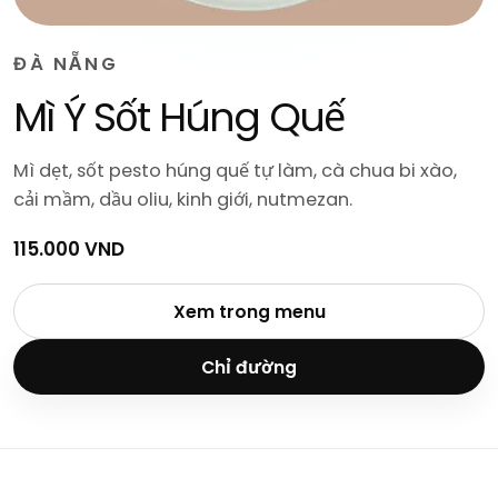
ĐÀ NẴNG
Mì Ý Sốt Húng Quế
Mì dẹt, sốt pesto húng quế tự làm, cà chua bi xào,
cải mầm, dầu oliu, kinh giới, nutmezan.
115.000 VND
Xem trong menu
Chỉ đường